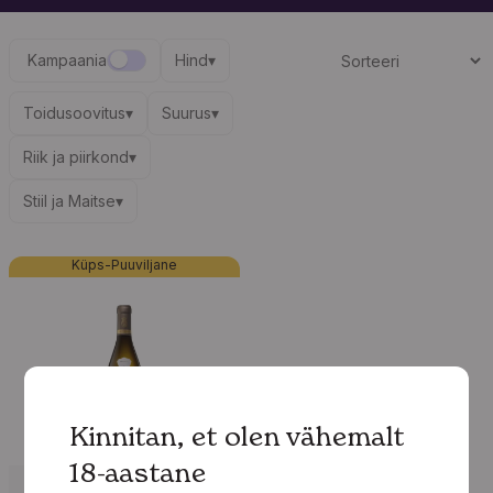
Kampaania
Hind
▾
Toidusoovitus
▾
Suurus
▾
Riik ja piirkond
▾
Stiil ja Maitse
▾
Küps-Puuviljane
Kinnitan, et olen vähemalt
18-aastane
Prantsusmaa