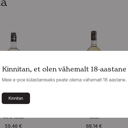
da
Kinnitan, et olen vähemalt 18-aastane
Meie e-poe külastamiseks peate olema vähemalt 18 aastane.
Kinnitan
Mehhiko
Mehhiko
imarron Blanco de Agave
Tequila Cimarron Reposado 40%
40% 100cl
100cl
59,46
€
68,14
€