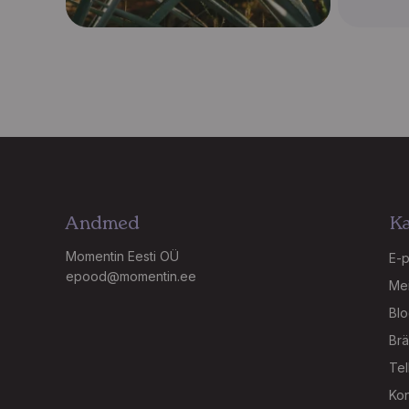
Andmed
Ka
Momentin Eesti OÜ
E-
epood@momentin.ee
Mei
Blo
Brä
Tel
Kon