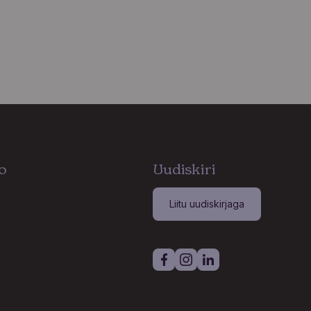
o
Uudiskiri
Liitu uudiskirjaga