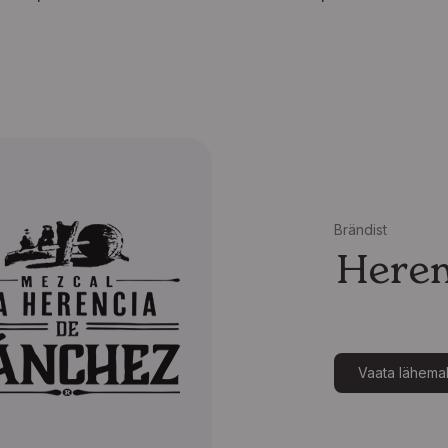
Brändist
Heren
Vaata lähemal