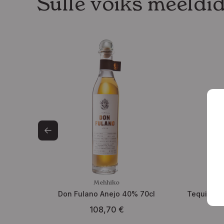
Sulle võiks meeldi
Mehhiko
Don Fulano Anejo 40% 70cl
Tequila C
108,70
€