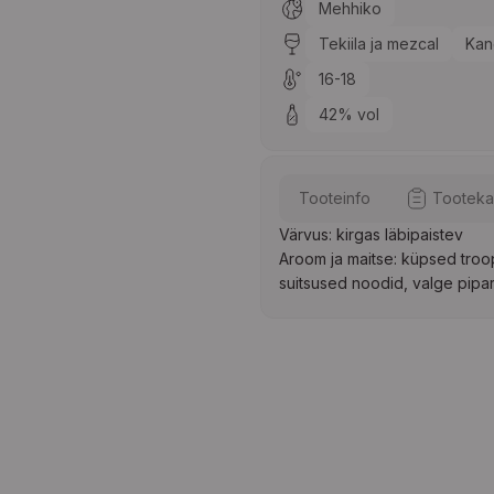
Mehhiko
Tekiila ja mezcal
Kan
16-18
42% vol
Tooteinfo
Tooteka
Värvus: kirgas läbipaistev
Aroom ja maitse: küpsed troopi
suitsused noodid, valge pipar