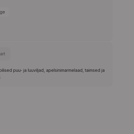
ge
art
lised puu- ja luuviljad, apelsinimarmelaad, taimsed ja
.