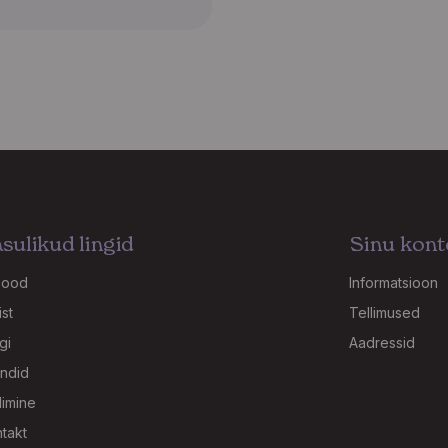
sulikud lingid
Sinu kont
pood
Informatsioon
st
Tellimused
gi
Aadressid
ndid
limine
takt