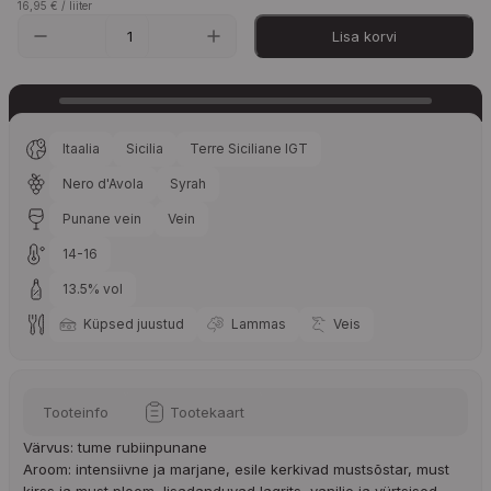
16,95
€
/ liiter
Lisa korvi
Itaalia
Sicilia
Terre Siciliane IGT
Nero d'Avola
Syrah
Punane vein
Vein
14-16
13.5% vol
Küpsed juustud
Lammas
Veis
Tooteinfo
Tootekaart
Värvus: tume rubiinpunane
Aroom: intensiivne ja marjane, esile kerkivad mustsõstar, must