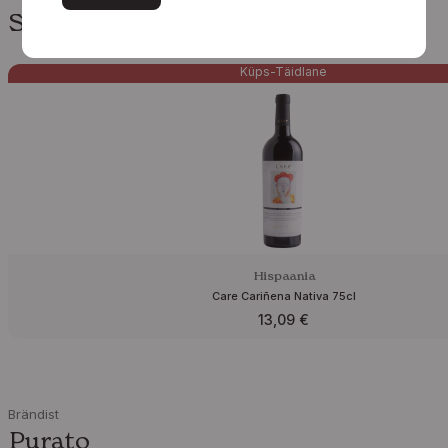
Sulle võiks meeldida
Küps-Täidlane
Hispaania
Care Cariñena Nativa 75cl
13,09
€
Brändist
Purato