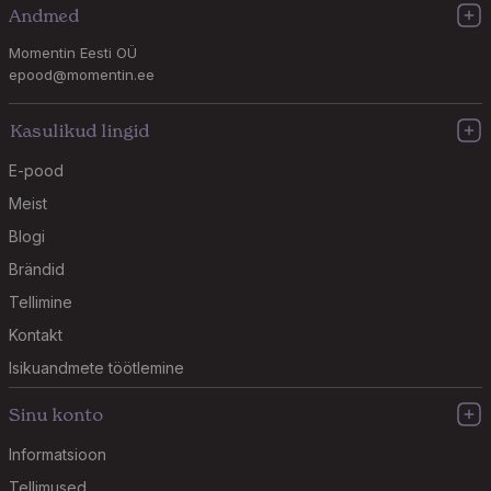
Andmed
Momentin Eesti OÜ
epood@momentin.ee
Kasulikud lingid
E-pood
Meist
Blogi
Brändid
Tellimine
Kontakt
Isikuandmete töötlemine
Sinu konto
Informatsioon
Tellimused